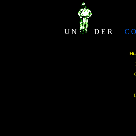
U N
D E R
C O N
Hi-
(